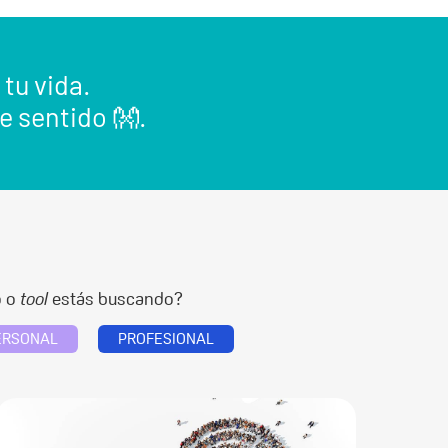
 tu vida.
e sentido 👐.
o o
tool
estás buscando?
ERSONAL
PROFESIONAL