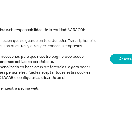
🙌 Solo hasta el
8 de diciembre. 🙌
00
00
00
00
Días
Horas
Minutos
Segundos
ágina web responsabilidad de la entidad: VARAGON
ormación que se guarda en tu ordenador, “smartphone” o
ies son nuestras y otras pertenecen a empresas
on necesarias para que nuestra página web pueda
Acepta
 tenemos activadas por defecto.
sonalizarla en base a tus preferencias, o para poder
eses personales. Puedes aceptar todas estas cookies
CHAZAR
o configurarlas clicando en el
Black Friday de
e nuestra página web.
aprendizaje