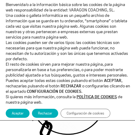
Bienvenida/o a la información básica sobre las cookies de la página
web responsabilidad de la entidad: VARAGON COACHING, SL.
ENTRADAS LIMITADAS · VIVE LA
Una cookie o galleta informática es un pequeño archivo de
EXPERIENCIA
información que se guarda en tu ordenador, “smartphone” o tableta
cada vez que visitas nuestra página web. Algunas cookies son
nuestras y otras pertenecen a empresas externas que prestan
servicios para nuestra página web.
Las cookies pueden ser de varios tipos: las cookies técnicas son
necesarias para que nuestra página web pueda funcionar, no
necesitan de tu autorización y son las únicas que tenemos activadas
por defecto.
El resto de cookies sirven para mejorar nuestra página, para
personalizarla en base a tus preferencias, o para poder mostrarte
publicidad ajustada a tus búsquedas, gustos e intereses personales.
Puedes aceptar todas estas cookies pulsando el botón
ACEPTAR
,
rechazarlas pulsando el botón
RECHAZAR
o configurarlas clicando en
el apartado
CONFIGURACIÓN DE COOKIES
.
Si quieres más información, consulta la
POLÍTICA DE COOKIES
de
nuestra página web.
Aceptar
Rechazar
Configuración de cookies