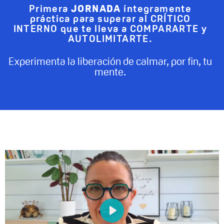
Primera
JORNADA
íntegramente
práctica para superar al CRÍTICO
INTERNO que te lleva a COMPARARTE y
AUTOLIMITARTE.
Experimenta la liberación de calmar, por fin, tu
mente.