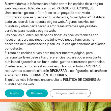
Bienvenida/o a la información básica sobre las cookies de la página
web responsabilidad de la entidad: VARAGON COACHING, SL.
Una cookie o galleta informática es un pequeño archivo de
información que se guarda en tu ordenador, “smartphone” o tableta
cada vez que visitas nuestra página web. Algunas cookies son
nuestras y otras pertenecen a empresas externas que prestan
servicios para nuestra página web.
Las cookies pueden ser de varios tipos: las cookies técnicas son
necesarias para que nuestra página web pueda funcionar, no
¡Enhorabuena!
necesitan de tu autorización y son las únicas que tenemos activadas
por defecto.
Ya tienes tu
plaza
El resto de cookies sirven para mejorar nuestra página, para
personalizarla en base a tus preferencias, o para poder mostrarte
reservada
publicidad ajustada a tus búsquedas, gustos e intereses personales.
Puedes aceptar todas estas cookies pulsando el botón
ACEPTAR
,
rechazarlas pulsando el botón
RECHAZAR
o configurarlas clicando en
el apartado
CONFIGURACIÓN DE COOKIES
.
Si quieres más información, consulta la
POLÍTICA DE COOKIES
de
Curso de comunicación segura y
nuestra página web.
eficaz
Aceptar
Rechazar
Configuración de cookies