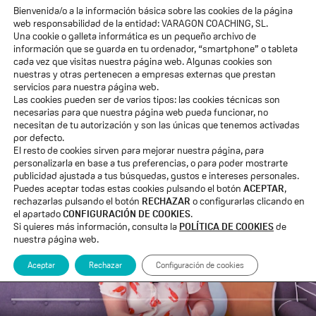
Bienvenida/o a la información básica sobre las cookies de la página
web responsabilidad de la entidad: VARAGON COACHING, SL.
Una cookie o galleta informática es un pequeño archivo de
información que se guarda en tu ordenador, “smartphone” o tableta
cada vez que visitas nuestra página web. Algunas cookies son
nuestras y otras pertenecen a empresas externas que prestan
"Si yo
ya sé
lo que me pasa..."
servicios para nuestra página web.
Las cookies pueden ser de varios tipos: las cookies técnicas son
necesarias para que nuestra página web pueda funcionar, no
¿Por qué entender lo que te ocurre no es suficiente para
necesitan de tu autorización y son las únicas que tenemos activadas
cambiar las cosas?
por defecto.
El resto de cookies sirven para mejorar nuestra página, para
personalizarla en base a tus preferencias, o para poder mostrarte
publicidad ajustada a tus búsquedas, gustos e intereses personales.
Puedes aceptar todas estas cookies pulsando el botón
ACEPTAR
,
rechazarlas pulsando el botón
RECHAZAR
o configurarlas clicando en
el apartado
CONFIGURACIÓN DE COOKIES
.
Si quieres más información, consulta la
POLÍTICA DE COOKIES
de
nuestra página web.
Aceptar
Rechazar
Configuración de cookies