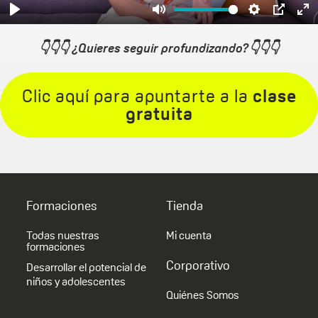
👇👇👇 ¿Quieres seguir profundizando?👇👇
👇
Clic aquí para apuntarte a la
clase
gratuita
Formaciones
Tienda
Todas nuestras
Mi cuenta
formaciones
Corporativo
Desarrollar el potencial de
niños y adolescentes
Quiénes Somos