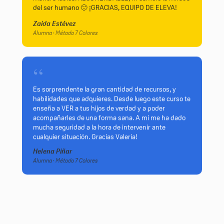
del ser humano 🙂 ¡GRACIAS, EQUIPO DE ELEVA!
Zaida Estévez
Alumna · Método 7 Colores
“
Es sorprendente la gran cantidad de recursos, y
habilidades que adquieres. Desde luego este curso te
enseña a VER a tus hijos de verdad y a poder
acompañarles de una forma sana. A mi me ha dado
mucha seguridad a la hora de intervenir ante
cualquier situación. Gracias Valeria!
Helena Piñar
Alumna · Método 7 Colores