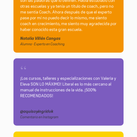
son las palabras que lo definen. Había estudiado con
otras escuelas y ya tenía un título de coach, pero no
me sentía Coach. Ahora después de que el experto
pase por mí no puedo decir lo mismo, me siento
coach en crecimiento, me siento muy agradecida por
haber conocido esta gran escuela.
Natalia Villén Cangas
Alumna · Experto en Coaching
“
¡Los cursos, talleres y especializaciones con Valeria y
Eleva SON LO MÁXIMO! Literal es lo más cercano al
manual de instrucciones de la vida. ¡500%
RECOMENDADOS!
@aquisoyingridok
Comentario en Instagram