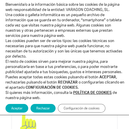
Bienvenida/o a la información básica sobre las cookies de la página
ACCESO ALUMNOS
web responsabilidad de la entidad: VARAGON COACHING, SL.
Una cookie o galleta informática es un pequeño archivo de
Quiénes Somos
información que se guarda en tu ordenador, “smartphone” o tableta
cada vez que visitas nuestra página web. Algunas cookies son
nuestras y otras pertenecen a empresas externas que prestan
Voces de Eleva
servicios para nuestra página web.
Las cookies pueden ser de varios tipos: las cookies técnicas son
Formaciones
necesarias para que nuestra página web pueda funcionar, no
necesitan de tu autorización y son las únicas que tenemos activadas
por defecto.
Blog
El resto de cookies sirven para mejorar nuestra página, para
personalizarla en base a tus preferencias, o para poder mostrarte
Membresía «El Salto»
publicidad ajustada a tus búsquedas, gustos e intereses personales.
Puedes aceptar todas estas cookies pulsando el botón
ACEPTAR
,
rechazarlas pulsando el botón
RECHAZAR
o configurarlas clicando en
Suscribete a mi email
el apartado
CONFIGURACIÓN DE COOKIES
.
Si quieres más información, consulta la
POLÍTICA DE COOKIES
de
nuestra página web.
Aceptar
Rechazar
Configuración de cookies