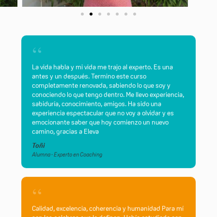
“
La vida habla y mi vida me trajo al experto. Es una
antes y un después. Termino este curso
completamente renovada, sabiendo lo que soy y
conociendo lo que tengo dentro. Me llevo experiencia,
sabiduría, conocimiento, amigos. Ha sido una
experiencia espectacular que no voy a olvidar y es
emocionante saber que hoy comienzo un nuevo
camino, gracias a Eleva
Toñi
Alumna · Experto en Coaching
“
Calidad, excelencia, coherencia y humanidad Para mí