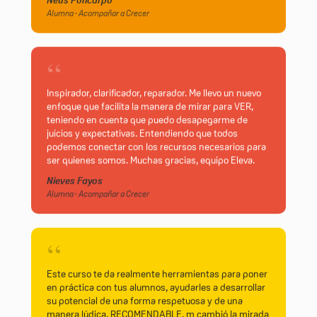
Alumna · Acompañar a Crecer
“
Inspirador, clarificador, reparador. Me llevo un nuevo
enfoque que facilita la manera de mirar para VER,
teniendo en cuenta que puedo desapegarme de
juicios y expectativas. Entendiendo que todos
podemos conectar con los recursos necesarios para
ser quienes somos. Muchas gracias, equipo Eleva.
Nieves Fayos
Alumna · Acompañar a Crecer
“
Este curso te da realmente herramientas para poner
en práctica con tus alumnos, ayudarles a desarrollar
su potencial de una forma respetuosa y de una
manera lúdica. RECOMENDABLE, m cambió la mirada