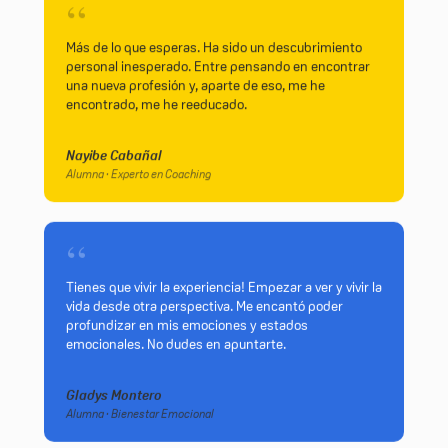
“
Más de lo que esperas. Ha sido un descubrimiento
personal inesperado. Entre pensando en encontrar
una nueva profesión y, aparte de eso, me he
encontrado, me he reeducado.
Nayibe Cabañal
Alumna · Experto en Coaching
“
Tienes que vivir la experiencia! Empezar a ver y vivir la
vida desde otra perspectiva. Me encantó poder
profundizar en mis emociones y estados
emocionales. No dudes en apuntarte.
Gladys Montero
Alumna · Bienestar Emocional