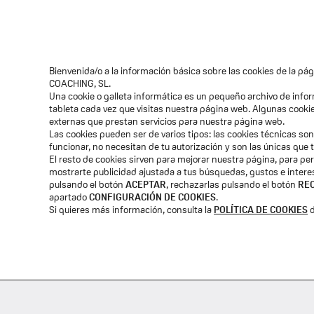
Quiénes Somos
Voces de El
Bienvenida/o a la información básica sobre las cookies de la p
Suscribete a mi email
COACHING, SL.
Una cookie o galleta informática es un pequeño archivo de inf
PROFESIONAL
EDUCATIVO
tableta cada vez que visitas nuestra página web. Algunas cook
externas que prestan servicios para nuestra página web.
Las cookies pueden ser de varios tipos: las cookies técnicas s
funcionar, no necesitan de tu autorización y son las únicas que
El resto de cookies sirven para mejorar nuestra página, para per
mostrarte publicidad ajustada a tus búsquedas, gustos e inter
pulsando el botón
ACEPTAR
, rechazarlas pulsando el botón
RE
apartado
CONFIGURACIÓN DE COOKIES
.
Si quieres más información, consulta la
POLÍTICA DE COOKIES
d