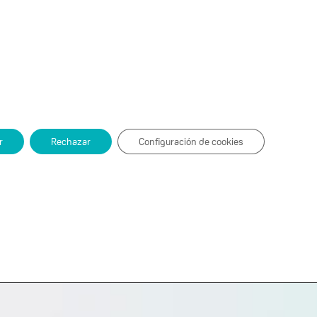
ACCESO ALUMNOS
Contacto
INSIGHTS
INHOUSE
r
Rechazar
Configuración de cookies