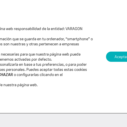
eva
Formaciones
Blog
Membresía «El Salto»
ágina web responsabilidad de la entidad: VARAGON
ormación que se guarda en tu ordenador, “smartphone” o
PERSONAL
TOOLS
ies son nuestras y otras pertenecen a empresas
on necesarias para que nuestra página web pueda
Acepta
 tenemos activadas por defecto.
sonalizarla en base a tus preferencias, o para poder
eses personales. Puedes aceptar todas estas cookies
CHAZAR
o configurarlas clicando en el
e nuestra página web.