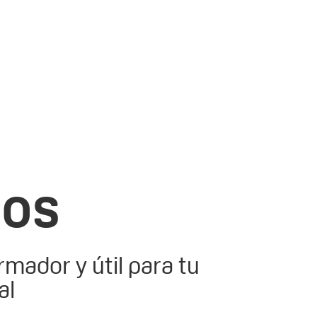
mos
ador y útil para tu
al