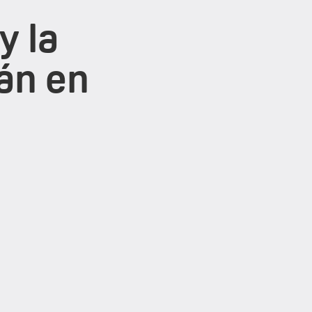
y la
án en