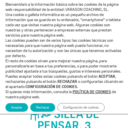
Bienvenida/o a la información básica sobre las cookies de la página
ACCESO ALUMNOS
web responsabilidad de la entidad: VARAGON COACHING, SL.
Una cookie o galleta informática es un pequeño archivo de
Quiénes Somos
información que se guarda en tu ordenador, “smartphone” o tableta
cada vez que visitas nuestra página web. Algunas cookies son
nuestras y otras pertenecen a empresas externas que prestan
Voces de Eleva
servicios para nuestra página web.
Las cookies pueden ser de varios tipos: las cookies técnicas son
Formaciones
necesarias para que nuestra página web pueda funcionar, no
necesitan de tu autorización y son las únicas que tenemos activadas
por defecto.
Blog
El resto de cookies sirven para mejorar nuestra página, para
personalizarla en base a tus preferencias, o para poder mostrarte
Membresía «El Salto»
publicidad ajustada a tus búsquedas, gustos e intereses personales.
Puedes aceptar todas estas cookies pulsando el botón
ACEPTAR
,
rechazarlas pulsando el botón
RECHAZAR
o configurarlas clicando en
Suscribete a mi email
el apartado
CONFIGURACIÓN DE COOKIES
.
Si quieres más información, consulta la
POLÍTICA DE COOKIES
de
nuestra página web.
Aceptar
Rechazar
Configuración de cookies
🪑💭 SILLA DE
PENSAR, 3