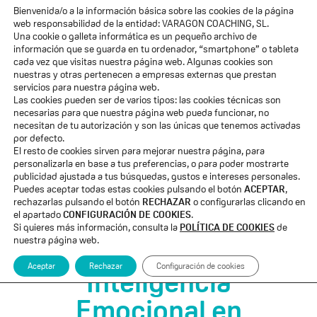
Bienvenida/o a la información básica sobre las cookies de la página
ACCESO ALUMNOS
web responsabilidad de la entidad: VARAGON COACHING, SL.
Una cookie o galleta informática es un pequeño archivo de
Quiénes Somos
información que se guarda en tu ordenador, “smartphone” o tableta
cada vez que visitas nuestra página web. Algunas cookies son
nuestras y otras pertenecen a empresas externas que prestan
Voces de Eleva
servicios para nuestra página web.
Las cookies pueden ser de varios tipos: las cookies técnicas son
Formaciones
necesarias para que nuestra página web pueda funcionar, no
necesitan de tu autorización y son las únicas que tenemos activadas
por defecto.
Blog
El resto de cookies sirven para mejorar nuestra página, para
personalizarla en base a tus preferencias, o para poder mostrarte
Membresía «El Salto»
publicidad ajustada a tus búsquedas, gustos e intereses personales.
Puedes aceptar todas estas cookies pulsando el botón
ACEPTAR
,
rechazarlas pulsando el botón
RECHAZAR
o configurarlas clicando en
Suscribete a mi email
el apartado
CONFIGURACIÓN DE COOKIES
.
Si quieres más información, consulta la
POLÍTICA DE COOKIES
de
nuestra página web.
Aceptar
Rechazar
Configuración de cookies
Inteligencia
Emocional en