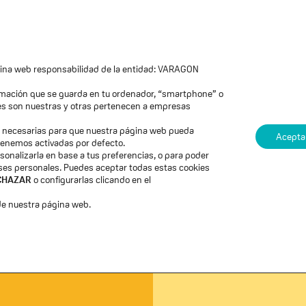
eva
Formaciones
Blog
Membresía «El Salto»
ágina web responsabilidad de la entidad: VARAGON
ormación que se guarda en tu ordenador, “smartphone” o
PERSONAL
TOOLS
ies son nuestras y otras pertenecen a empresas
on necesarias para que nuestra página web pueda
Acepta
 tenemos activadas por defecto.
sonalizarla en base a tus preferencias, o para poder
eses personales. Puedes aceptar todas estas cookies
CHAZAR
o configurarlas clicando en el
e nuestra página web.