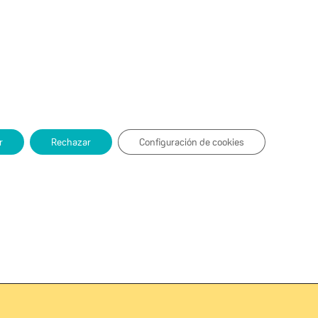
ACCESO ALUMNOS
Contacto
INSIGHTS
INHOUSE
r
Rechazar
Configuración de cookies