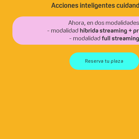
Acciones inteligentes cuidand
Ahora, en dos modalidades
- modalidad
híbrida streaming + p
- modalidad
full streamin
Reserva tu plaza