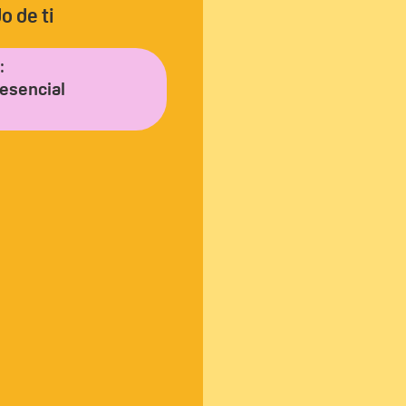
o de ti
:
resencial
g