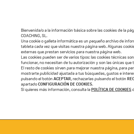
Quiénes Somos
Voces de El
Bienvenida/o a la información básica sobre las cookies de la p
Suscribete a mi email
COACHING, SL.
Una cookie o galleta informática es un pequeño archivo de inf
PROFESIONAL
EDUCATIVO
tableta cada vez que visitas nuestra página web. Algunas cook
externas que prestan servicios para nuestra página web.
Las cookies pueden ser de varios tipos: las cookies técnicas s
funcionar, no necesitan de tu autorización y son las únicas que
El resto de cookies sirven para mejorar nuestra página, para per
mostrarte publicidad ajustada a tus búsquedas, gustos e inter
pulsando el botón
ACEPTAR
, rechazarlas pulsando el botón
RE
apartado
CONFIGURACIÓN DE COOKIES
.
Si quieres más información, consulta la
POLÍTICA DE COOKIES
d