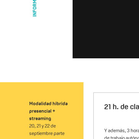
Modalidad hibrida
21 h. de cl
presencial +
streaming
20, 21 y 22 de
Y además, 3 hora
septiembre parte
de trabajo autón