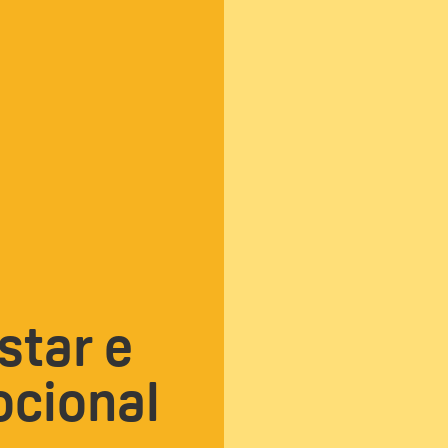
star e
ocional