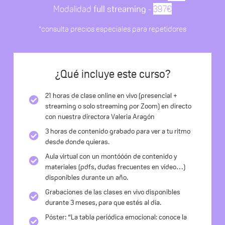
Modalidad
full
streaming
-
397€
*consulta precios especiales para repetidores
¿Qué incluye este curso?
21 horas de clase online en vivo (presencial +
streaming o solo streaming por Zoom) en directo
con nuestra directora Valeria Aragón
3 horas de contenido grabado para ver a tu ritmo
desde donde quieras.
Aula virtual con un montóóón de contenido y
materiales (pdfs, dudas frecuentes en vídeo…)
disponibles durante un año.
Grabaciones de las clases en vivo disponibles
durante 3 meses, para que estés al día.
Póster: “La tabla periódica emocional: conoce la