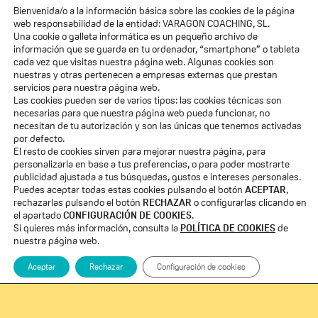
Bienvenida/o a la información básica sobre las cookies de la página
ACCESO ALUMNOS
web responsabilidad de la entidad: VARAGON COACHING, SL.
Una cookie o galleta informática es un pequeño archivo de
Quiénes Somos
información que se guarda en tu ordenador, “smartphone” o tableta
cada vez que visitas nuestra página web. Algunas cookies son
nuestras y otras pertenecen a empresas externas que prestan
Voces de Eleva
servicios para nuestra página web.
Las cookies pueden ser de varios tipos: las cookies técnicas son
Formaciones
necesarias para que nuestra página web pueda funcionar, no
necesitan de tu autorización y son las únicas que tenemos activadas
por defecto.
Blog
El resto de cookies sirven para mejorar nuestra página, para
personalizarla en base a tus preferencias, o para poder mostrarte
Membresía «El Salto»
publicidad ajustada a tus búsquedas, gustos e intereses personales.
Puedes aceptar todas estas cookies pulsando el botón
ACEPTAR
,
rechazarlas pulsando el botón
RECHAZAR
o configurarlas clicando en
Suscribete a mi email
el apartado
CONFIGURACIÓN DE COOKIES
.
Si quieres más información, consulta la
POLÍTICA DE COOKIES
de
nuestra página web.
Aceptar
Rechazar
Configuración de cookies