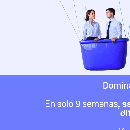
Domina
En solo 9 semanas,
s
di