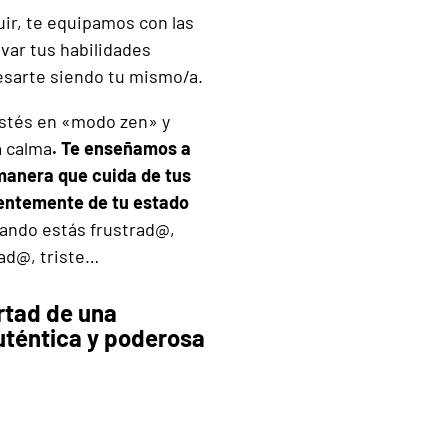
ir, te equipamos con las
var tus habilidades
esarte siendo tu mismo/a.
estés en «modo zen» y
 calma
. Te enseñamos a
anera que cuida de tus
entemente de tu estado
ando estás frustrad@,
ad@, triste…
rtad de una
téntica y poderosa