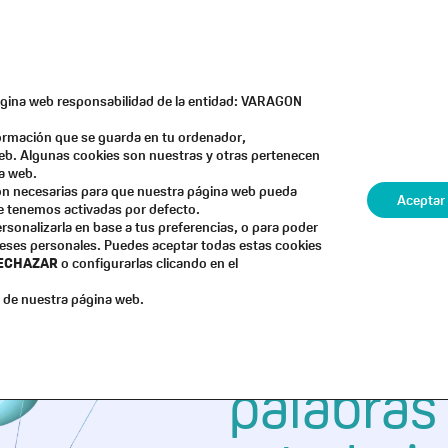
LIMITADAS · ¡VIVE LA TRANSFO
página web responsabilidad de la entidad: VARAGON
formación que se guarda en tu ordenador,
eb. Algunas cookies son nuestras y otras pertenecen
Progr
a web.
son necesarias para que nuestra página web pueda
Aceptar
ue tenemos activadas por defecto.
Próxima edición
rsonalizarla en base a tus preferencias, o para poder
reses personales. Puedes aceptar todas estas cookies
ECHAZAR
o configurarlas clicando en el
Eleva tu
de nuestra página web.
otro niv
palabras