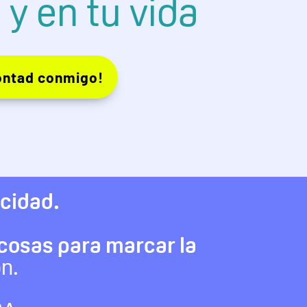
 y en tu vida
ontad conmigo!
icidad.
 cosas para marcar la
n.