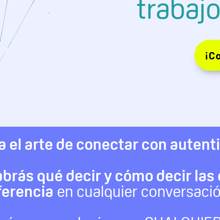
trabajo
¡C
 el arte de conectar con autent
abrás qué decir y cómo decir las
ferencia
en cualquier conversació