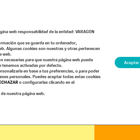
eva
Formaciones
Blog
Membresía «El Salto»
página web responsabilidad de la entidad: VARAGON
formación que se guarda en tu ordenador,
PERSONAL
TOOLS
eb. Algunas cookies son nuestras y otras pertenecen
a web.
son necesarias para que nuestra página web pueda
Aceptar
ue tenemos activadas por defecto.
rsonalizarla en base a tus preferencias, o para poder
reses personales. Puedes aceptar todas estas cookies
ECHAZAR
o configurarlas clicando en el
de nuestra página web.