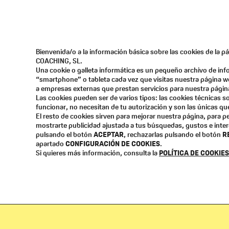
Quiénes Somos
Voces de El
Bienvenida/o a la información básica sobre las cookies de la 
Suscribete a mi email
COACHING, SL.
Una cookie o galleta informática es un pequeño archivo de in
PROFESIONAL
EDUCATIVO
“smartphone” o tableta cada vez que visitas nuestra página w
a empresas externas que prestan servicios para nuestra págin
Las cookies pueden ser de varios tipos: las cookies técnicas 
funcionar, no necesitan de tu autorización y son las únicas q
El resto de cookies sirven para mejorar nuestra página, para pe
mostrarte publicidad ajustada a tus búsquedas, gustos e inte
pulsando el botón
ACEPTAR
, rechazarlas pulsando el botón
R
apartado
CONFIGURACIÓN DE COOKIES
.
Si quieres más información, consulta la
POLÍTICA DE COOKIES