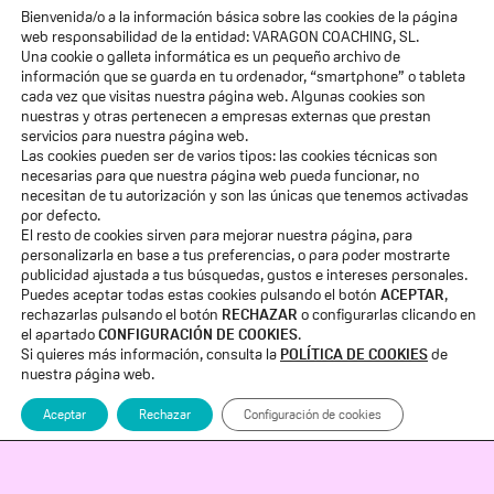
Bienvenida/o a la información básica sobre las cookies de la página
ACCESO ALUMNOS
web responsabilidad de la entidad: VARAGON COACHING, SL.
Una cookie o galleta informática es un pequeño archivo de
Quiénes Somos
información que se guarda en tu ordenador, “smartphone” o tableta
cada vez que visitas nuestra página web. Algunas cookies son
nuestras y otras pertenecen a empresas externas que prestan
Voces de Eleva
servicios para nuestra página web.
Las cookies pueden ser de varios tipos: las cookies técnicas son
Formaciones
necesarias para que nuestra página web pueda funcionar, no
necesitan de tu autorización y son las únicas que tenemos activadas
por defecto.
Blog
El resto de cookies sirven para mejorar nuestra página, para
personalizarla en base a tus preferencias, o para poder mostrarte
Membresía «El Salto»
publicidad ajustada a tus búsquedas, gustos e intereses personales.
Puedes aceptar todas estas cookies pulsando el botón
ACEPTAR
,
rechazarlas pulsando el botón
RECHAZAR
o configurarlas clicando en
Suscribete a mi email
el apartado
CONFIGURACIÓN DE COOKIES
.
Si quieres más información, consulta la
POLÍTICA DE COOKIES
de
nuestra página web.
Aceptar
Rechazar
Configuración de cookies