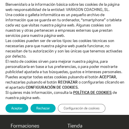
Bienvenida/o a la información básica sobre las cookies de la página
ACCESO ALUMNOS
web responsabilidad de la entidad: VARAGON COACHING, SL.
Una cookie o galleta informática es un pequeño archivo de
Quiénes Somos
información que se guarda en tu ordenador, “smartphone” o tableta
cada vez que visitas nuestra página web. Algunas cookies son
nuestras y otras pertenecen a empresas externas que prestan
Voces de Eleva
servicios para nuestra página web.
Las cookies pueden ser de varios tipos: las cookies técnicas son
Formaciones
necesarias para que nuestra página web pueda funcionar, no
necesitan de tu autorización y son las únicas que tenemos activadas
por defecto.
Blog
El resto de cookies sirven para mejorar nuestra página, para
personalizarla en base a tus preferencias, o para poder mostrarte
Membresía «El Salto»
publicidad ajustada a tus búsquedas, gustos e intereses personales.
Puedes aceptar todas estas cookies pulsando el botón
ACEPTAR
,
rechazarlas pulsando el botón
RECHAZAR
o configurarlas clicando en
Suscribete a mi email
el apartado
CONFIGURACIÓN DE COOKIES
.
Si quieres más información, consulta la
POLÍTICA DE COOKIES
de
Pruebas
nuestra página web.
Aceptar
Rechazar
Configuración de cookies
Formaciones
Tienda